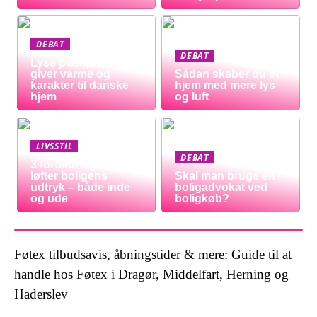
DEBAT
DEBAT
Lyse plankeborde
giver varme og
Sådan skaber du et
karakter til danske
hjem med mere lys
hjem
og luft
LIVSSTIL
DEBAT
3 forbedringer der
løfter boligens
Skal man bruge en
udtryk – både inde
boligadvokat ved
og ude
boligkøb?
Føtex tilbudsavis, åbningstider & mere: Guide til at
handle hos Føtex i Dragør, Middelfart, Herning og
Haderslev