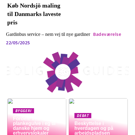
Køb Nordsjö maling
til Danmarks laveste
pris
Badeværelse
Gardinbus service – nem vej til nye gardiner
22/05/2025
BYGGERI
DEBAT
Fordele ved
plankegulve i eg til
Beskyttelse i
danske hjem og
hverdagen og på
erhvervslokaler
arbejdspladsen