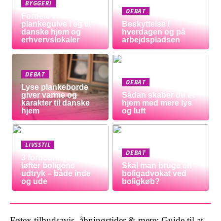
BYGGERI
DEBAT
Fordele ved
plankegulve i eg til
Beskyttelse i
danske hjem og
hverdagen og på
erhvervslokaler
arbejdspladsen
DEBAT
DEBAT
Lyse plankeborde
giver varme og
Sådan skaber du et
karakter til danske
hjem med mere lys
hjem
og luft
LIVSSTIL
DEBAT
3 forbedringer der
løfter boligens
Skal man bruge en
udtryk – både inde
boligadvokat ved
og ude
boligkøb?
Føtex tilbudsavis, åbningstider & mere: Guide til at