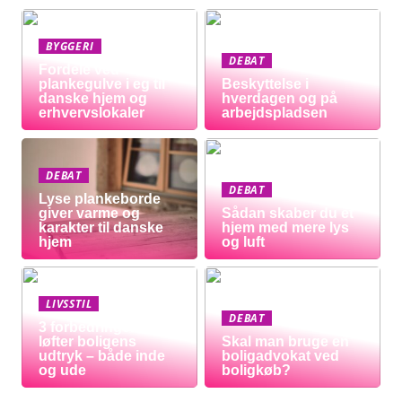
BYGGERI
DEBAT
Fordele ved
plankegulve i eg til
Beskyttelse i
danske hjem og
hverdagen og på
erhvervslokaler
arbejdspladsen
DEBAT
DEBAT
Lyse plankeborde
giver varme og
Sådan skaber du et
karakter til danske
hjem med mere lys
hjem
og luft
LIVSSTIL
DEBAT
3 forbedringer der
løfter boligens
Skal man bruge en
udtryk – både inde
boligadvokat ved
og ude
boligkøb?