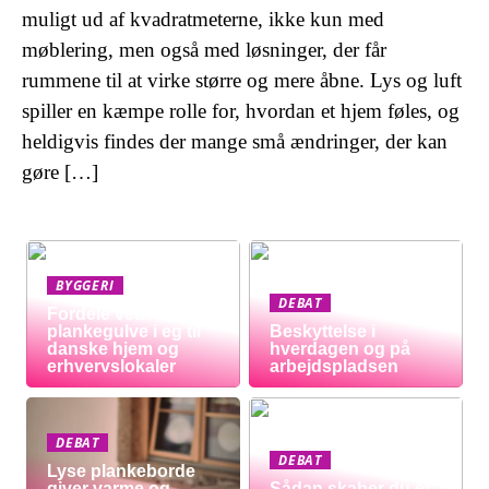
muligt ud af kvadratmeterne, ikke kun med
møblering, men også med løsninger, der får
rummene til at virke større og mere åbne. Lys og luft
spiller en kæmpe rolle for, hvordan et hjem føles, og
heldigvis findes der mange små ændringer, der kan
gøre […]
BYGGERI
DEBAT
Fordele ved
plankegulve i eg til
Beskyttelse i
danske hjem og
hverdagen og på
erhvervslokaler
arbejdspladsen
DEBAT
DEBAT
Lyse plankeborde
giver varme og
Sådan skaber du et