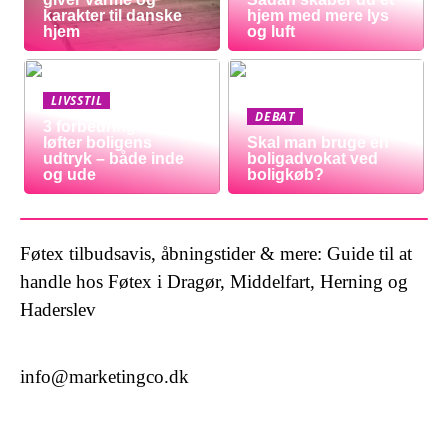
karakter til danske
hjem med mere lys
hjem
og luft
LIVSSTIL
DEBAT
3 forbedringer der
løfter boligens
Skal man bruge en
udtryk – både inde
boligadvokat ved
og ude
boligkøb?
Føtex tilbudsavis, åbningstider & mere: Guide til at
handle hos Føtex i Dragør, Middelfart, Herning og
Haderslev
info@marketingco.dk