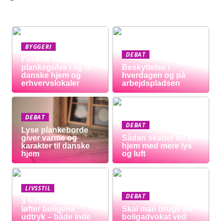
BYGGERI
DEBAT
Fordele ved
plankegulve i eg til
Beskyttelse i
danske hjem og
hverdagen og på
erhvervslokaler
arbejdspladsen
DEBAT
DEBAT
Lyse plankeborde
giver varme og
Sådan skaber du et
karakter til danske
hjem med mere lys
hjem
og luft
LIVSSTIL
DEBAT
3 forbedringer der
løfter boligens
Skal man bruge en
udtryk – både inde
boligadvokat ved