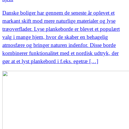
Danske boliger har gennem de seneste år oplevet et
markant skift mod mere naturlige materialer og lyse
træoverflader. Lyse plankeborde er blevet et populært
valg i mange hjem, hvor de skaber en behagelig
atmosfære og bringer naturen indenfor. Disse borde
kombinerer funktionalitet med et nordisk udtryk, der
gør at et lyst plankebord i f.eks. egetræ […]