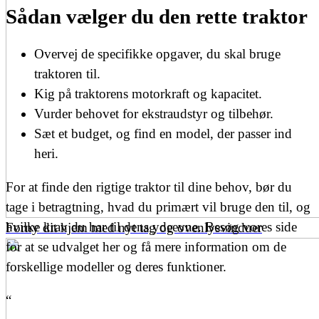
Sådan vælger du den rette traktor
Overvej de specifikke opgaver, du skal bruge
traktoren til.
Kig på traktorens motorkraft og kapacitet.
Vurder behovet for ekstraudstyr og tilbehør.
Sæt et budget, og find en model, der passer ind
heri.
For at finde den rigtige traktor til dine behov, bør du
tage i betragtning, hvad du primært vil bruge den til, og
hvilke krav du har til dens ydeevne. Besøg vores side
Forny dit hjem med nyt tag og ovenlysvinduer
for at
se udvalget her
og få mere information om de
forskellige modeller og deres funktioner.
“