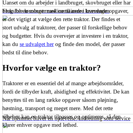
Uanset om du arbejder i landbruget, skovbruget eller har
Fleksible løsninger med containere i hverdagen
brug for en robust maskine til andre krævende opgaver,
er det vigtigt at vælge den rette traktor. Der findes et
stort udvalg af traktorer, der passer til forskellige behov
og budgetter. Hvis du overvejer at investere i en traktor,
kan du
se udvalget her
og finde den model, der passer
bedst til dine behov.
Hvorfor vælge en traktor?
Traktorer er en essentiel del af mange arbejdsområder,
fordi de tilbyder kraft, alsidighed og effektivitet. De kan
benyttes til en lang række opgaver såsom pløjning,
høstning, transport og meget mere. Med det rette
tilbehør kan en traktor tilpasses og optimeres, så den
Når hjemmet bliver en oplevelse: Indretning som service
klarer enhver opgave med lethed.