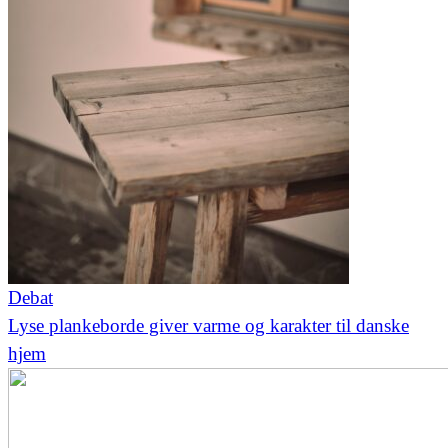
Debat
Lyse plankeborde giver varme og karakter til danske
hjem