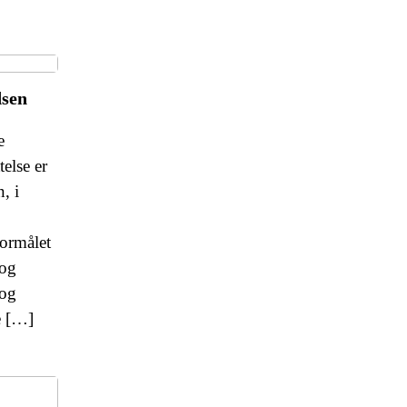
dsen
e
telse er
, i
Formålet
 og
 og
e […]