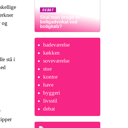
skellige
DEBAT
lerkner
Skal man bruge en
boligadvokat ved
r og
boligkøb?
badeværelse
køkken
le stå i
soveværelse
med
stue
kontor
have
byggeri
livsstil
debat
r
lipper