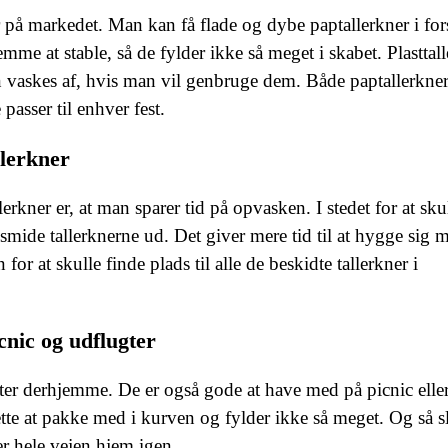
r på markedet. Man kan få flade og dybe paptallerkner i for
nemme at stable, så de fylder ikke så meget i skabet. Plasttal
n vaskes af, hvis man vil genbruge dem. Både paptallerkne
 passer til enhver fest.
lerkner
rkner er, at man sparer tid på opvasken. I stedet for at skul
smide tallerknerne ud. Det giver mere tid til at hygge sig 
or at skulle finde plads til alle de beskidte tallerkner i
cnic og udflugter
ster derhjemme. De er også gode at have med på picnic elle
lette at pakke med i kurven og fylder ikke så meget. Og så s
er hele vejen hjem igen.