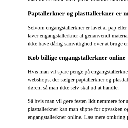
Paptallerkner og plasttallerkner er m
Selvom engangstallerkner er lavet af pap elle
laver engangstallerkner af genanvendt material
ikke have dårlig samvittighed over at bruge eng
Køb billige engangstallerkner online
Hvis man vil spare penge på engangstallerkn
webshops, der sælger paptallerkner og plasttalle
døren, så man ikke selv skal ud at handle.
Så hvis man vil gøre festen lidt nemmere for s
plasttallerkner kan man slippe for opvasken og
engangstallerkner online. Læs mere omkring pa