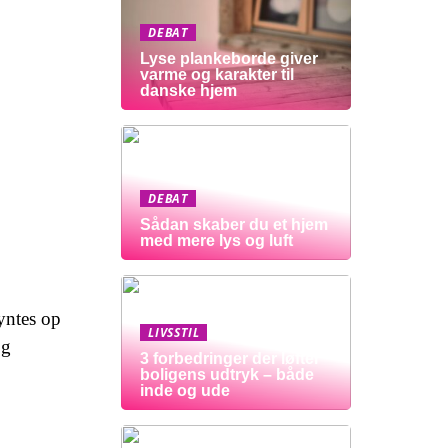
DEBAT
Lyse plankeborde giver
varme og karakter til
danske hjem
DEBAT
Sådan skaber du et hjem
med mere lys og luft
pyntes op
LIVSSTIL
g
3 forbedringer der løfter
boligens udtryk – både
inde og ude