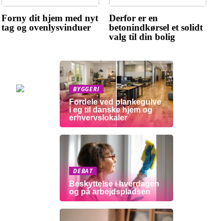
Forny dit hjem med nyt
Derfor er en
tag og ovenlysvinduer
betonindkørsel et solidt
valg til din bolig
BYGGERI
Fordele ved plankegulve
i eg til danske hjem og
erhvervslokaler
DEBAT
Beskyttelse i hverdagen
og på arbejdspladsen