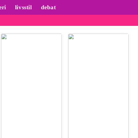
eri
livsstil
debat