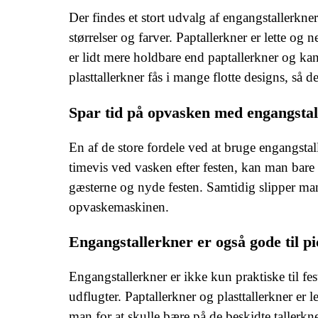
Der findes et stort udvalg af engangstallerkne
størrelser og farver. Paptallerkner er lette og 
er lidt mere holdbare end paptallerkner og ka
plasttallerkner fås i mange flotte designs, så de
Spar tid på opvasken med engangstal
En af de store fordele ved at bruge engangstalle
timevis ved vasken efter festen, kan man bare 
gæsterne og nyde festen. Samtidig slipper man f
opvaskemaskinen.
Engangstallerkner er også gode til pi
Engangstallerkner er ikke kun praktiske til fe
udflugter. Paptallerkner og plasttallerkner er 
man for at skulle bære på de beskidte tallerkn