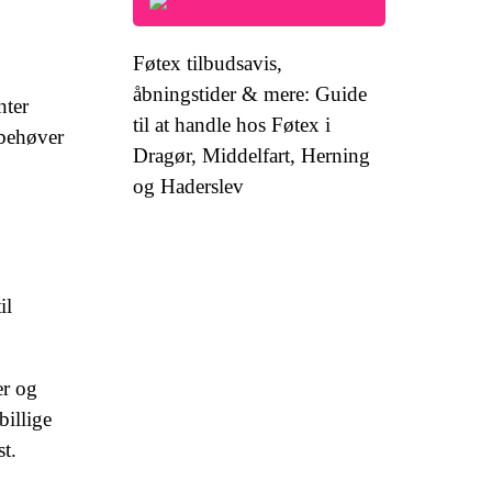
Føtex tilbudsavis,
åbningstider & mere: Guide
nter
til at handle hos Føtex i
 behøver
Dragør, Middelfart, Herning
og Haderslev
il
er og
billige
t.