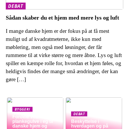
DEBAT
Sådan skaber du et hjem med mere lys og luft
I mange danske hjem er der fokus på at få mest
muligt ud af kvadratmeterne, ikke kun med
møblering, men også med løsninger, der får
rummene til at virke større og mere åbne. Lys og luft
spiller en kæmpe rolle for, hvordan et hjem føles, og
heldigvis findes der mange små ændringer, der kan
gøre […]
BYGGERI
DEBAT
Fordele ved
plankegulve i eg til
Beskyttelse i
danske hjem og
hverdagen og på