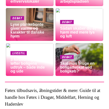
erhvervslokaler
arbejdspladsen
DEBAT
DEBAT
Lyse plankeborde
giver varme og
Sådan skaber du et
karakter til danske
hjem med mere lys
hjem
og luft
LIVSSTIL
DEBAT
3 forbedringer der
løfter boligens
Skal man bruge en
udtryk – både inde
boligadvokat ved
og ude
boligkøb?
Føtex tilbudsavis, åbningstider & mere: Guide til at
handle hos Føtex i Dragør, Middelfart, Herning og
Haderslev