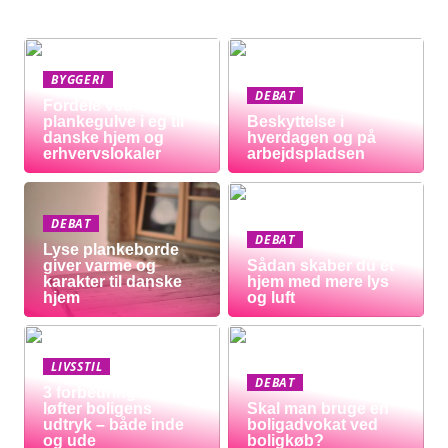
BYGGERI
DEBAT
Fordele ved
plankegulve i eg til
Beskyttelse i
danske hjem og
hverdagen og på
erhvervslokaler
arbejdspladsen
DEBAT
DEBAT
Lyse plankeborde
giver varme og
Sådan skaber du et
karakter til danske
hjem med mere lys
hjem
og luft
LIVSSTIL
DEBAT
3 forbedringer der
løfter boligens
Skal man bruge en
udtryk – både inde
boligadvokat ved
og ude
boligkøb?