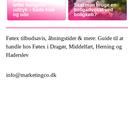
3 forbedringer der
løfter boligens
Skal man bruge en
udtryk – både inde
boligadvokat ved
og ude
boligkøb?
Føtex tilbudsavis, åbningstider & mere: Guide til at
handle hos Føtex i Dragør, Middelfart, Herning og
Haderslev
info@marketingco.dk