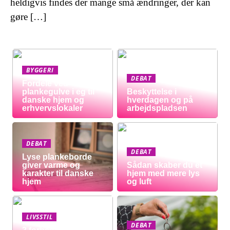
heldigvis findes der mange små ændringer, der kan
gøre […]
BYGGERI
DEBAT
Fordele ved
plankegulve i eg til
Beskyttelse i
danske hjem og
hverdagen og på
erhvervslokaler
arbejdspladsen
DEBAT
DEBAT
Lyse plankeborde
giver varme og
Sådan skaber du et
karakter til danske
hjem med mere lys
hjem
og luft
LIVSSTIL
DEBAT