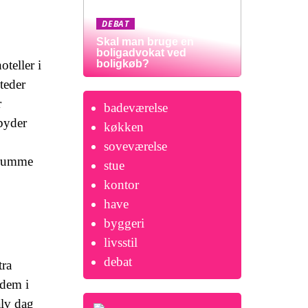
DEBAT
Skal man bruge en
boligadvokat ved
teller i
boligkøb?
teder
r
badeværelse
byder
køkken
soveværelse
n rumme
stue
kontor
have
byggeri
livsstil
debat
tra
 dem i
alv dag