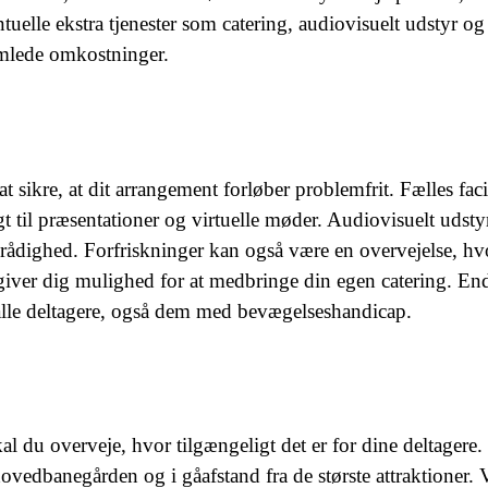
tuelle ekstra tjenester som catering, audiovisuelt udstyr og
amlede omkostninger.
sikre, at dit arrangement forløber problemfrit. Fælles facil
gt til præsentationer og virtuelle møder. Audiovisuelt udst
l rådighed. Forfriskninger kan også være en overvejelse, hv
 giver dig mulighed for at medbringe din egen catering. En
or alle deltagere, også dem med bevægelseshandicap.
 du overveje, hvor tilgængeligt det er for dine deltagere.
vedbanegården og i gåafstand fra de største attraktioner. 