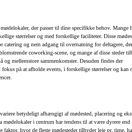
ødelokaler, der passer til dine specifikke behov. Mange ho
llige størrelser og med forskellige faciliteter. Disse mødes
or catering og nem adgang til overnatning for deltagere, de
blomstrende coworking-scene, og mange af disse steder til
 små og mellemstore sammenkomster. Desuden findes der
 fokus på at afholde events, i forskellige størrelser og ka
encer.
variere betydeligt afhængigt af mødested, placering og eks
 da mødelokaler i centrum har tendens til at være dyrere end
faktor, hvor de fleste mødesteder tilbyder leje pr. time, h