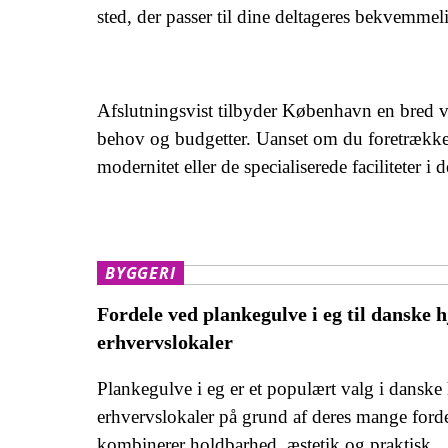
sted, der passer til dine deltageres bekvemme
Afslutningsvist tilbyder København en bred v
behov og budgetter. Uanset om du foretræk
modernitet eller de specialiserede faciliteter 
BYGGERI
Fordele ved plankegulve i eg til danske 
erhvervslokaler
Plankegulve i eg er et populært valg i danske
erhvervslokaler på grund af deres mange forde
kombinerer holdbarhed, æstetik og praktisk