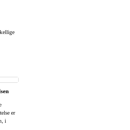
kellige
dsen
e
telse er
, i