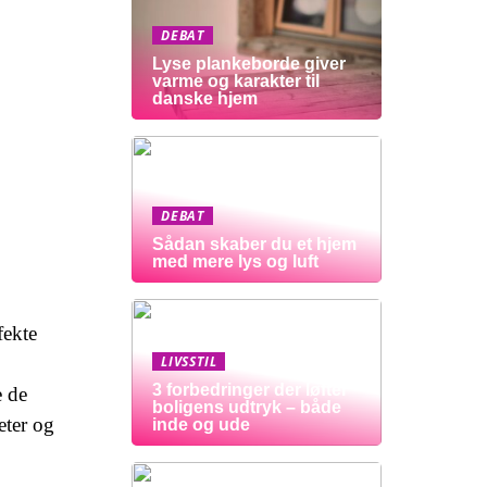
DEBAT
Lyse plankeborde giver
varme og karakter til
danske hjem
DEBAT
Sådan skaber du et hjem
med mere lys og luft
fekte
LIVSSTIL
3 forbedringer der løfter
e de
boligens udtryk – både
eter og
inde og ude