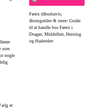
Føtex tilbudsavis,
åbningstider & mere: Guide
til at handle hos Føtex i
Dragør, Middelfart, Herning
og Haderslev
iteter
yr som
or nogle
delig
Vælg et