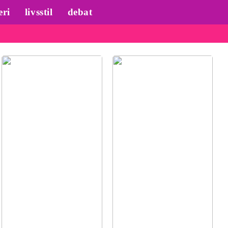
eri
livsstil
debat