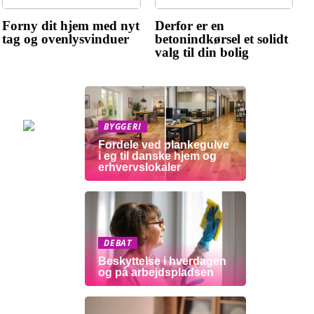
Forny dit hjem med nyt
Derfor er en
tag og ovenlysvinduer
betonindkørsel et solidt
valg til din bolig
BYGGERI
Fordele ved plankegulve
i eg til danske hjem og
erhvervslokaler
DEBAT
Beskyttelse i hverdagen
og på arbejdspladsen