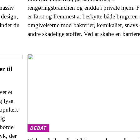
 massiv
rengøringsbranchen og endda i private hjem. 
 design,
er først og fremmest at beskytte både brugeren
finder du
omgivelserne mod bakterier, kemikalier, snavs
andre skadelige stoffer. Ved at skabe en barrier
r til
et et
g lyse
populært
lig
 borde
DEBAT
yk, der