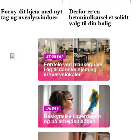
Forny dit hjem med nyt
Derfor er en
tag og ovenlysvinduer
betonindkørsel et solidt
valg til din bolig
BYGGERI
Fordele ved plankegulve
i eg til danske hjem og
erhvervslokaler
DEBAT
Beskyttelse i hverdagen
og på arbejdspladsen