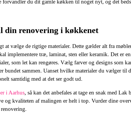
forvandler du dit gamle køkken til noget nyt, og det bedst
il din renovering i køkkenet
t at vælge de rigtige materialer. Dette gælder alt fra møbler
al implementere træ, laminat, sten eller keramik. Det er e
ialer, som let kan rengøres. Vælg farver og designs som ka
liver bundet sammen. Uanset hvilke materialer du vælger til 
nelt samtidig med at det ser godt ud.
er i Aarhus
, så kan det anbefales at tage en snak med Lak 
 og kvaliteten af malingen er helt i top. Vurder dine overv
n renovering.