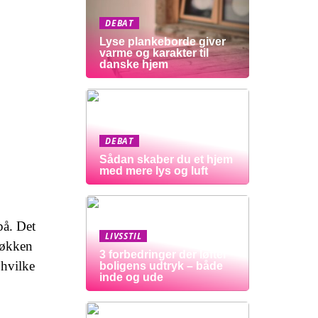
DEBAT
Lyse plankeborde giver
varme og karakter til
danske hjem
DEBAT
Sådan skaber du et hjem
med mere lys og luft
på. Det
LIVSSTIL
køkken
3 forbedringer der løfter
 hvilke
boligens udtryk – både
inde og ude