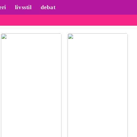
eri
livsstil
debat