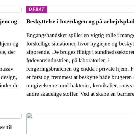
DEBAT
hjem og
Beskyttelse i hverdagen og på arbejdspla
Engangshandsker spiller en vigtig rolle i mang
 hjem og
forskellige situationer, hvor hygiejne og beskyt
le, der
afgørende. De bruges flittigt i sundhedssektoren
fødevareindustrien, på laboratorier, i
 massiv
rengøringsbranchen og endda i private hjem. 
 design,
er først og fremmest at beskytte både brugeren
finder du
omgivelserne mod bakterier, kemikalier, snavs
andre skadelige stoffer. Ved at skabe en barrier
r til