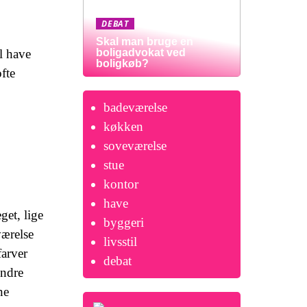
DEBAT
Skal man bruge en
l have
boligadvokat ved
boligkøb?
ofte
badeværelse
køkken
soveværelse
stue
kontor
have
get, lige
byggeri
værelse
livsstil
farver
debat
ændre
ne