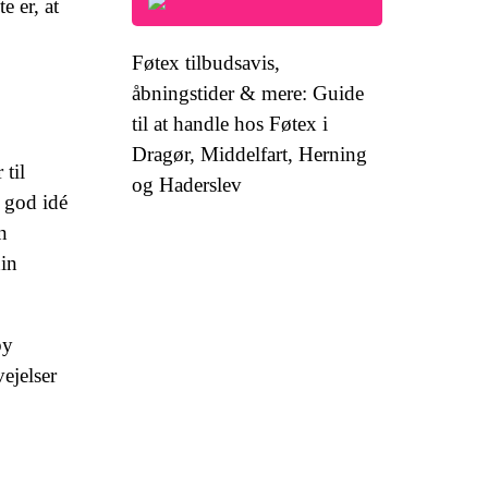
e er, at
Føtex tilbudsavis,
åbningstider & mere: Guide
til at handle hos Føtex i
Dragør, Middelfart, Herning
 til
og Haderslev
n god idé
n
din
by
ejelser