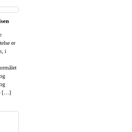
dsen
e
telse er
, i
Formålet
 og
 og
e […]