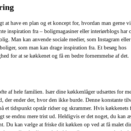
ring
igt at have en plan og et koncept for, hvordan man gerne vi
ente inspiration fra – boligmagasiner eller interiørblogs har 
bolig. Man kan anvende sociale medier, som Instagram eller
s boliger, som man kan drage inspiration fra. Et besøg hos
hed for at se køkkenet og få en bedre fornemmelse af det.
te af hele familien. Især dine køkkenlåger udsættes for me
ad, der ender der, hvor den ikke burde. Denne konstante til
r på et tidspunkt opstår ridser og skrammer. Hvis køkkenets 
t se endnu mere trist ud. Heldigvis er det noget, du kan 
. Du kan vælge at friske dit køkken op ved at få malet di