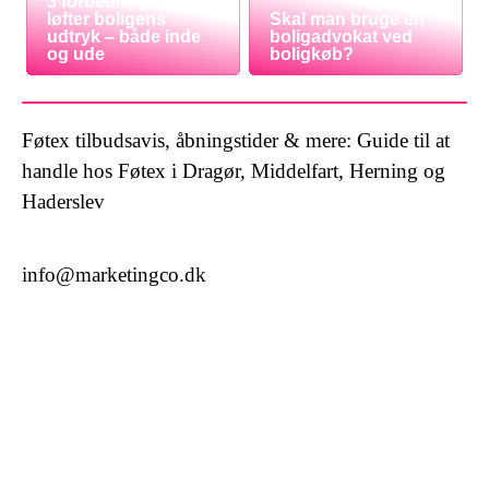
3 forbedringer der
løfter boligens
Skal man bruge en
udtryk – både inde
boligadvokat ved
og ude
boligkøb?
Føtex tilbudsavis, åbningstider & mere: Guide til at
handle hos Føtex i Dragør, Middelfart, Herning og
Haderslev
info@marketingco.dk