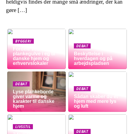
heldigvis findes der mange små ændringer, der kan
gøre […]
BYGGERI
DEBAT
Fordele ved
plankegulve i eg til
Beskyttelse i
danske hjem og
hverdagen og på
erhvervslokaler
arbejdspladsen
DEBAT
DEBAT
Lyse plankeborde
giver varme og
Sådan skaber du et
karakter til danske
hjem med mere lys
hjem
og luft
LIVSSTIL
DEBAT