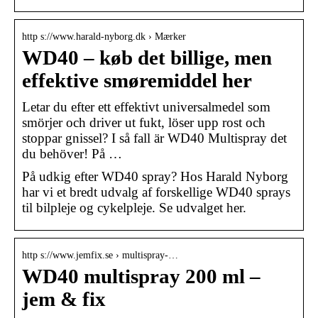
http s://www.harald-nyborg.dk › Mærker
WD40 – køb det billige, men
effektive smøremiddel her
Letar du efter ett effektivt universalmedel som
smörjer och driver ut fukt, löser upp rost och
stoppar gnissel? I så fall är WD40 Multispray det
du behöver! På …
På udkig efter WD40 spray? Hos Harald Nyborg
har vi et bredt udvalg af forskellige WD40 sprays
til bilpleje og cykelpleje. Se udvalget her.
http s://www.jemfix.se › multispray-…
WD40 multispray 200 ml –
jem & fix