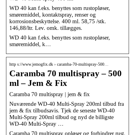
WD 40 kan f.eks. benyttes som rustopløser,
smøremiddel, kontaktspray, renser og
korrosionsbeskyttelse. 400 ml. 58,75 /stk.
146,88/ltr. Lev. omk. tillægges.
WD 40 kan f.eks. benyttes som rustopløser,
smøremiddel, k…
http s://www.jemogfix.dk › caramba-70-multispray-500…
Caramba 70 multispray – 500
ml – Jem & Fix
Caramba 70 multispray | jem & fix
Nuværende WD-40 Multi-Spray 200ml tilbud fra
jem & fix tilbudsavis. Tjek de seneste WD-40
Multi-Spray 200ml tilbud og nyd de billigste
WD-40 Multi-Spray …
Caramba 70 multispray opløser og forhindrer rust,