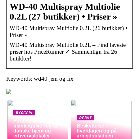
WD-40 Multispray Multiolie
0.2L (27 butikker) • Priser »
WD-40 Multispray Multiolie 0.2L (26 butikker) •
Priser »
WD-40 Multispray Multiolie 0.2L – Find laveste
priser hos PriceRunner ✓ Sammenlign fra 26
butikker!
Keywords: wd40 jem og fix
BYGGERI
DEBAT
Fordele ved
plankegulve i eg til
Beskyttelse i
danske hjem og
hverdagen og på
erhvervslokaler
arbejdspladsen