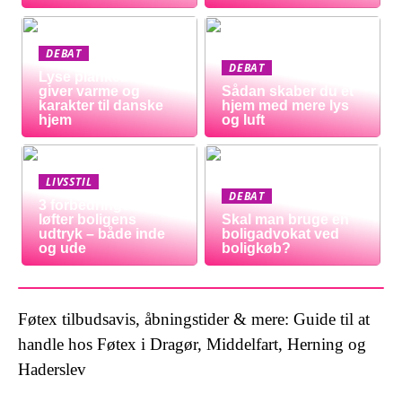
DEBAT
DEBAT
Lyse plankeborde
giver varme og
Sådan skaber du et
karakter til danske
hjem med mere lys
hjem
og luft
LIVSSTIL
DEBAT
3 forbedringer der
løfter boligens
Skal man bruge en
udtryk – både inde
boligadvokat ved
og ude
boligkøb?
Føtex tilbudsavis, åbningstider & mere: Guide til at
handle hos Føtex i Dragør, Middelfart, Herning og
Haderslev