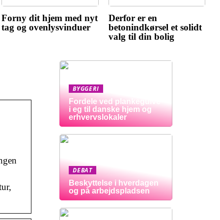
Forny dit hjem med nyt
Derfor er en
tag og ovenlysvinduer
betonindkørsel et solidt
valg til din bolig
BYGGERI
Fordele ved plankegulve
i eg til danske hjem og
erhvervslokaler
Ingen
DEBAT
Beskyttelse i hverdagen
ur,
og på arbejdspladsen