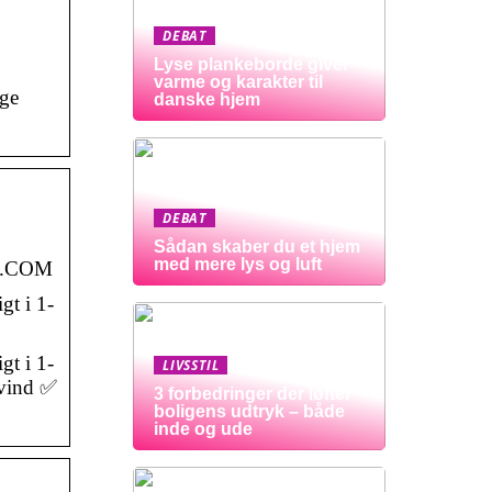
DEBAT
Lyse plankeborde giver
varme og karakter til
ige
danske hjem
DEBAT
Sådan skaber du et hjem
med mere lys og luft
OG.COM
gt i 1-
gt i 1-
LIVSSTIL
 vind ✅
3 forbedringer der løfter
boligens udtryk – både
inde og ude