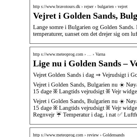
http s://www.bravotours.dk › rejser › bulgarien › vejret
Vejret i Golden Sands, Bulg
Lange somre i Bulgarien og Golden Sands. Nå
temperaturer, uanset om det drejer sig om luf
http s://www.meteoprog.com › … › Varna
Lige nu i Golden Sands – V
Vejret Golden Sands i dag ⇒ Vejrudsigt 
Vejret i Golden Sands, Bulgarien nu ☀️ Nøya
15 dage ፠ Langtids vejrudsigt ፠ Vejr widg
Vejret i Golden Sands, Bulgarien nu ☀️ Nøya
15 dage ፠ Langtids vejrudsigt ፠ Vejr widge
Regnvejr ☔ Temperatur i dag, i nat ✅ 
http s://www.meteoprog.com › review › Goldensands