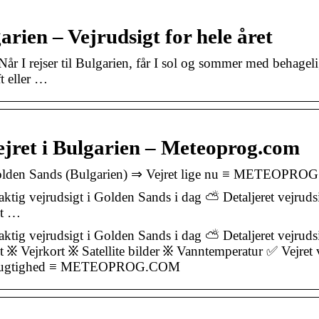
arien – Vejrudsigt for hele året
r I rejser til Bulgarien, får I sol og sommer med behagel
t eller …
ejret i Bulgarien – Meteoprog.com
i Golden Sands (Bulgarien) ⇒ Vejret lige nu ≡ METEOPR
ktig vejrudsigt i Golden Sands i dag ⛅ Detaljeret vejrudsi
et …
ktig vejrudsigt i Golden Sands i dag ⛅ Detaljeret vejrudsi
t ፠ Vejrkort ፠ Satellite bilder ፠ Vanntemperatur ✅ Vejret
Luftfugtighed ≡ METEOPROG.COM