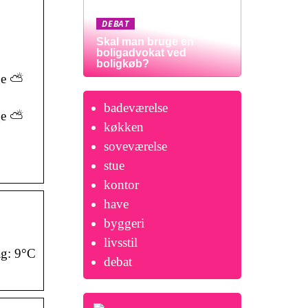
DEBAT
Skal man bruge en
boligadvokat ved
boligkøb?
age ⛅
badeværelse
age ⛅
køkken
soveværelse
stue
kontor
have
byggeri
livsstil
ag: 9°C
debat