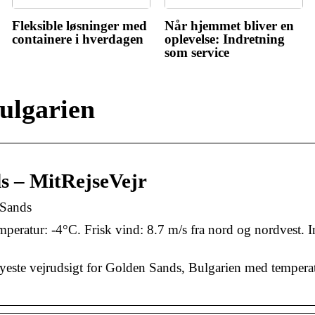
Fleksible løsninger med
Når hjemmet bliver en
containere i hverdagen
oplevelse: Indretning
som service
bulgarien
s – MitRejseVejr
 Sands
mperatur: -4°C. Frisk vind: 8.7 m/s fra nord og nordvest. 
nyeste vejrudsigt for Golden Sands, Bulgarien med temperat