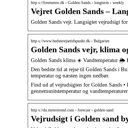
http s://freemeteo.dk › Golden-Sands › longterm › weekly
Vejret Golden Sands – Lang
Golden Sands vejr. Langsigtet vejrudsigt for
http s://www.bedsterejsetidspunkt.dk › Bulgarien
Golden Sands vejr, klima o
Golden Sands klima ☀️ Vandtemperatur 🌦️ B
Den bedste tid at rejse til Golden Sands i B
temperatur og næsten ingen nedbør.
Find ud af vejrudsigten for Golden Sands •
gennemsnitstemperatur og vandtemperaturer ti
http s://da.meteotrend.com › forecast › golden-sand
Vejrudsigt i Golden sand b