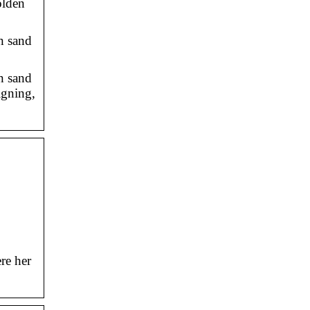
olden
n sand
n sand
igning,
re her