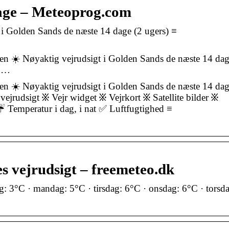
dage – Meteoprog.com
 i Golden Sands de næste 14 dage (2 ugers) ≡
ien ☀️ Nøyaktig vejrudsigt i Golden Sands de næste 14 d
s …
ien ☀️ Nøyaktig vejrudsigt i Golden Sands de næste 14 d
 vejrudsigt ፠ Vejr widget ፠ Vejrkort ፠ Satellite bilder ፠
 Temperatur i dag, i nat ✅ Luftfugtighed ≡
s vejrudsigt – freemeteo.dk
ag: 3°C · mandag: 5°C · tirsdag: 6°C · onsdag: 6°C · torsd