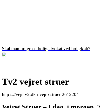
Skal man bruge en boligadvokat ved boligkøb?
Tv2 vejret struer
http s://vejr.tv2.dk › vejr › struer-2612204
Vejret Struer – I dag, i morgen, 7