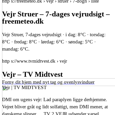
http s://freemeteo.dk › vejr › struer › 7-dogn › liste
Vejr Struer – 7-dages vejrudsigt –
freemeteo.dk
Vejr Struer, 7-dages vejrudsigt · i dag: 8°C · torsdag:
8°C · fredag: 8°C · lørdag: 6°C · søndag: 5°C ·
mandag: 6°C.
http s://www.tvmidtvest.dk › vejr
Vejr – TV Midtvest
Forny dit hjem med nyt tag og ovenlysvinduer
Vejr | TV MIDTVEST
DMI om ugens vejr: Lad paraplyen ligge derhjemme.
Vejret bliver gråt og lidt solfattigt, men DMI mener, at
danskerne slipper … TV 2 VEJR udsender varsel.