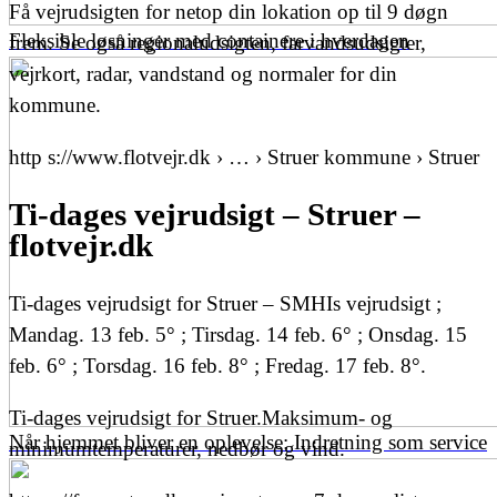
Få vejrudsigten for netop din lokation op til 9 døgn
Fleksible løsninger med containere i hverdagen
frem. Se også regionaludsigten, farvandsudsigter,
vejrkort, radar, vandstand og normaler for din
kommune.
http s://www.flotvejr.dk › … › Struer kommune › Struer
Ti-dages vejrudsigt – Struer –
flotvejr.dk
Ti-dages vejrudsigt for Struer – SMHIs vejrudsigt ;
Mandag. 13 feb. 5° ; Tirsdag. 14 feb. 6° ; Onsdag. 15
feb. 6° ; Torsdag. 16 feb. 8° ; Fredag. 17 feb. 8°.
Ti-dages vejrudsigt for Struer.Maksimum- og
Når hjemmet bliver en oplevelse: Indretning som service
minimumtemperaturer, nedbør og vind.