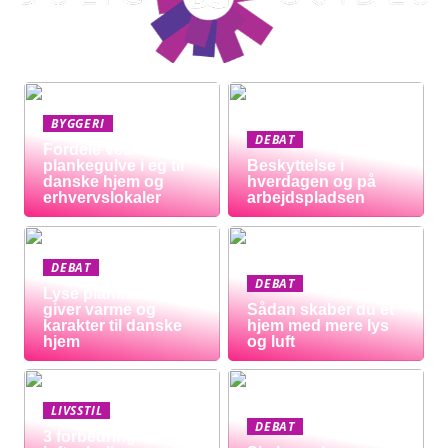
BYGGERI
DEBAT
Fordele ved
plankegulve i eg til
Beskyttelse i
danske hjem og
hverdagen og på
erhvervslokaler
arbejdspladsen
DEBAT
DEBAT
Lyse plankeborde
giver varme og
Sådan skaber du et
karakter til danske
hjem med mere lys
hjem
og luft
LIVSSTIL
DEBAT
3 forbedringer der