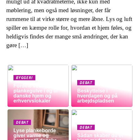
muligt ud af kvadratmeterne, ikke kun med
møblering, men også med løsninger, der får
rummene til at virke større og mere åbne. Lys og luft
spiller en kæmpe rolle for, hvordan et hjem føles, og
heldigvis findes der mange små ændringer, der kan
gøre […]
BYGGERI
DEBAT
Fordele ved
plankegulve i eg til
Beskyttelse i
danske hjem og
hverdagen og på
erhvervslokaler
arbejdspladsen
DEBAT
DEBAT
Lyse plankeborde
giver varme og
Sådan skaber du et