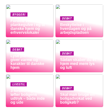
BYGGERI
DEBAT
Fordele ved
plankegulve i eg til
Beskyttelse i
danske hjem og
hverdagen og på
erhvervslokaler
arbejdspladsen
DEBAT
DEBAT
Lyse plankeborde
giver varme og
Sådan skaber du et
karakter til danske
hjem med mere lys
hjem
og luft
LIVSSTIL
DEBAT
3 forbedringer der
løfter boligens
Skal man bruge en
udtryk – både inde
boligadvokat ved
og ude
boligkøb?