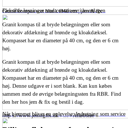
Fleksible løsninger med containere i hverdagen
Granit kompas sort blank Ø40 cm | jem & fix
Granit kompas til at bryde belægningen eller som
dekorativ afdækning af brønde og kloakdæksel.
Kompasset har en diameter på 40 cm, og den er 6 cm
høj.
Granit kompas til at bryde belægningen eller som
dekorativ afdækning af brønde og kloakdæksel.
Kompasset har en diameter på 40 cm, og den er 6 cm
høj. Denne udgave er i sort blank. Kan kun købes
sammen med de øvrige belægningssten fra RBR. Find
den her hos jem & fix og bestil i dag.
Når hjemmet bliver en oplevelse: Indretning som service
http s://www.jemogfix.dk › … › Afløbsrør