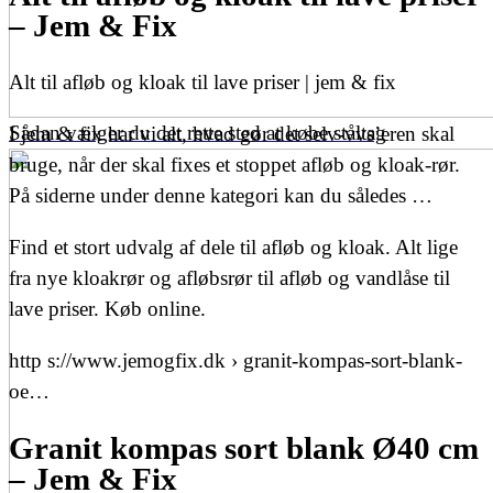
– Jem & Fix
Alt til afløb og kloak til lave priser | jem & fix
Sådan vælger du det rette sted at købe ståltag
I jem & fix har vi alt, hvad gør det selv-vvs’eren skal
bruge, når der skal fixes et stoppet afløb og kloak-rør.
På siderne under denne kategori kan du således …
Find et stort udvalg af dele til afløb og kloak. Alt lige
fra nye kloakrør og afløbsrør til afløb og vandlåse til
lave priser. Køb online.
http s://www.jemogfix.dk › granit-kompas-sort-blank-
oe…
Granit kompas sort blank Ø40 cm
– Jem & Fix