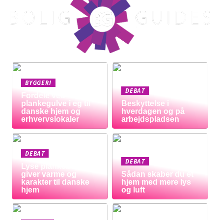
BYGGERI
DEBAT
Fordele ved
plankegulve i eg til
Beskyttelse i
danske hjem og
hverdagen og på
erhvervslokaler
arbejdspladsen
DEBAT
DEBAT
Lyse plankeborde
giver varme og
Sådan skaber du et
karakter til danske
hjem med mere lys
hjem
og luft