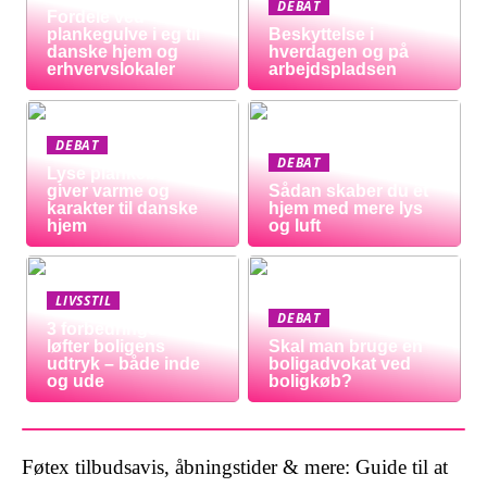
DEBAT
Fordele ved
plankegulve i eg til
Beskyttelse i
danske hjem og
hverdagen og på
erhvervslokaler
arbejdspladsen
DEBAT
DEBAT
Lyse plankeborde
giver varme og
Sådan skaber du et
karakter til danske
hjem med mere lys
hjem
og luft
LIVSSTIL
DEBAT
3 forbedringer der
løfter boligens
Skal man bruge en
udtryk – både inde
boligadvokat ved
og ude
boligkøb?
Føtex tilbudsavis, åbningstider & mere: Guide til at