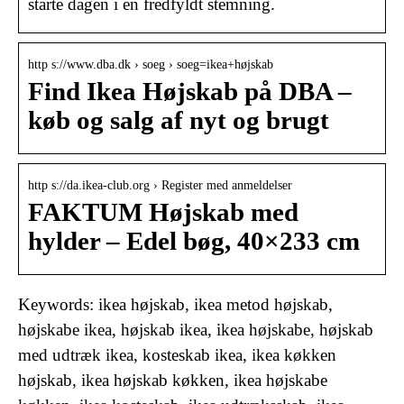
starte dagen i en fredfyldt stemning.
http s://www.dba.dk › soeg › soeg=ikea+højskab
Find Ikea Højskab på DBA –
køb og salg af nyt og brugt
http s://da.ikea-club.org › Register med anmeldelser
FAKTUM Højskab med
hylder – Edel bøg, 40×233 cm
Keywords: ikea højskab, ikea metod højskab,
højskabe ikea, højskab ikea, ikea højskabe, højskab
med udtræk ikea, kosteskab ikea, ikea køkken
højskab, ikea højskab køkken, ikea højskabe