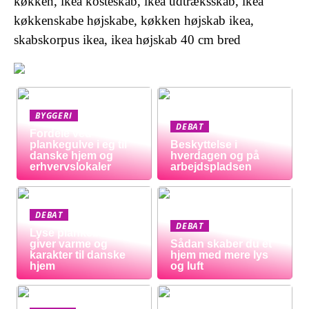
køkken, ikea kosteskab, ikea udtræksskab, ikea
køkkenskabe højskabe, køkken højskab ikea,
skabskorpus ikea, ikea højskab 40 cm bred
BYGGERI
DEBAT
Fordele ved
plankegulve i eg til
Beskyttelse i
danske hjem og
hverdagen og på
erhvervslokaler
arbejdspladsen
DEBAT
DEBAT
Lyse plankeborde
giver varme og
Sådan skaber du et
karakter til danske
hjem med mere lys
hjem
og luft