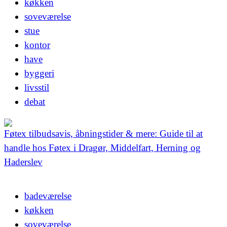
køkken
soveværelse
stue
kontor
have
byggeri
livsstil
debat
Føtex tilbudsavis, åbningstider & mere: Guide til at
handle hos Føtex i Dragør, Middelfart, Herning og
Haderslev
badeværelse
køkken
soveværelse