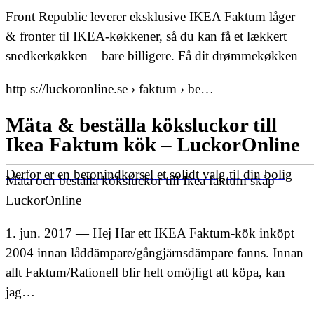
Front Republic leverer eksklusive IKEA Faktum låger
& fronter til IKEA-køkkener, så du kan få et lækkert
snedkerkøkken – bare billigere. Få dit drømmekøkken
http s://luckoronline.se › faktum › be…
Mäta & beställa köksluckor till
Ikea Faktum kök – LuckorOnline
Derfor er en betonindkørsel et solidt valg til din bolig
Mäta och beställa köksluckor till Ikea faktum skåp –
LuckorOnline
1. jun. 2017 — Hej Har ett IKEA Faktum-kök inköpt
2004 innan låddämpare/gångjärnsdämpare fanns. Innan
allt Faktum/Rationell blir helt omöjligt att köpa, kan
jag…