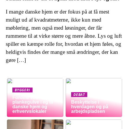
I mange danske hjem er der fokus på at få mest
muligt ud af kvadratmeterne, ikke kun med
møblering, men også med løsninger, der får
rummene til at virke større og mere åbne. Lys og luft
spiller en kæmpe rolle for, hvordan et hjem føles, og
heldigvis findes der mange små ændringer, der kan
gøre […]
BYGGERI
DEBAT
Fordele ved
plankegulve i eg til
Beskyttelse i
danske hjem og
hverdagen og på
erhvervslokaler
arbejdspladsen