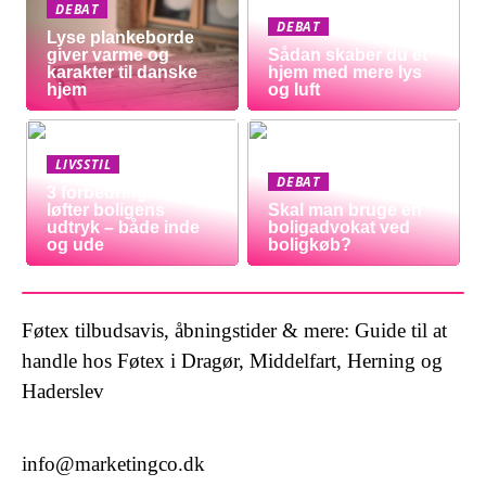
DEBAT
DEBAT
Lyse plankeborde
giver varme og
Sådan skaber du et
karakter til danske
hjem med mere lys
hjem
og luft
LIVSSTIL
DEBAT
3 forbedringer der
løfter boligens
Skal man bruge en
udtryk – både inde
boligadvokat ved
og ude
boligkøb?
Føtex tilbudsavis, åbningstider & mere: Guide til at
handle hos Føtex i Dragør, Middelfart, Herning og
Haderslev
info@marketingco.dk