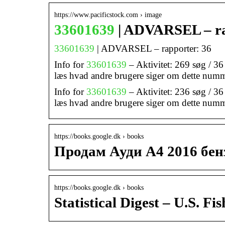
https://www.pacificstock.com › image
33601639
| ADVARSEL – ra
33601639
| ADVARSEL – rapporter: 36
Info for
33601639
– Aktivitet: 269 søg / 36
læs hvad andre brugere siger om dette num
Info for
33601639
– Aktivitet: 236 søg / 36
læs hvad andre brugere siger om dette num
https://books.google.dk › books
Продам Ауди А4 2016 бенз
https://books.google.dk › books
Statistical Digest – U.S. Fi