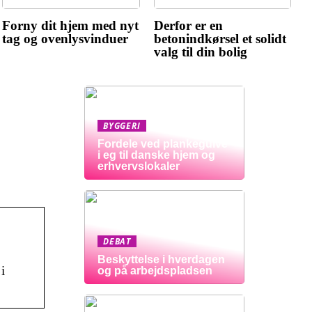
Forny dit hjem med nyt
Derfor er en
tag og ovenlysvinduer
betonindkørsel et solidt
valg til din bolig
BYGGERI
Fordele ved plankegulve
i eg til danske hjem og
erhvervslokaler
DEBAT
Beskyttelse i hverdagen
i
og på arbejdspladsen