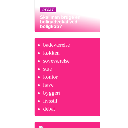
DEBAT
Skal man bruge en
boligadvokat ved
boligkøb?
badeværelse
køkken
soveværelse
stue
kontor
have
byggeri
livsstil
debat