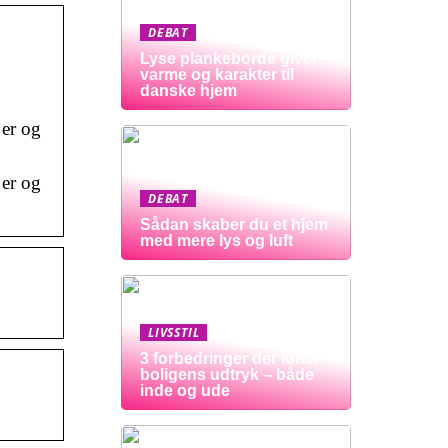
DEBAT
Lyse plankeborde giver
varme og karakter til
danske hjem
 er og
 er og
DEBAT
Sådan skaber du et hjem
med mere lys og luft
LIVSSTIL
3 forbedringer der løfter
boligens udtryk – både
inde og ude