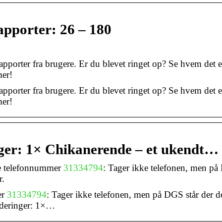
pporter: 26 – 180
rapporter fra brugere. Er du blevet ringet op? Se hvem det 
mer!
rapporter fra brugere. Er du blevet ringet op? Se hvem det 
mer!
ger: 1× Chikanerende – et ukendt…
de telefonnummer
31334794
: Tager ikke telefonen, men p
r.
er
31334794
: Tager ikke telefonen, men på DGS står der d
rderinger: 1×…