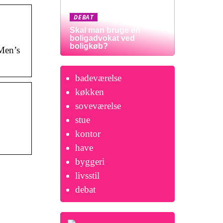
DEBAT
Skal man bruge en
boligadvokat ved
boligkøb?
Men’s
badeværelse
køkken
soveværelse
stue
kontor
have
byggeri
livsstil
debat