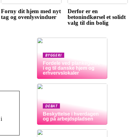
Forny dit hjem med nyt
Derfor er en
tag og ovenlysvinduer
betonindkørsel et solidt
valg til din bolig
BYGGERI
Fordele ved plankegulve
i eg til danske hjem og
erhvervslokaler
DEBAT
Beskyttelse i hverdagen
i
og på arbejdspladsen