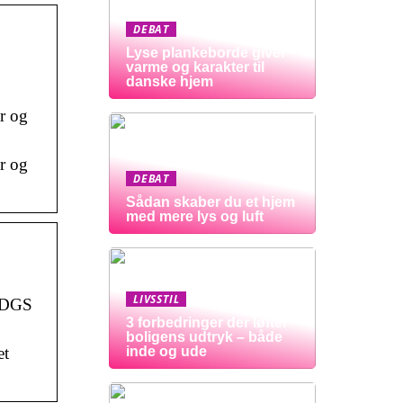
DEBAT
Lyse plankeborde giver
varme og karakter til
danske hjem
er og
er og
DEBAT
Sådan skaber du et hjem
med mere lys og luft
LIVSSTIL
å DGS
3 forbedringer der løfter
boligens udtryk – både
et
inde og ude