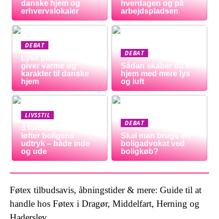
danske hjem og
hverdagen og på
erhvervslokaler
arbejdspladsen
DEBAT
DEBAT
Lyse plankeborde
giver varme og
Sådan skaber du et
karakter til danske
hjem med mere lys
hjem
og luft
LIVSSTIL
DEBAT
3 forbedringer der
løfter boligens
Skal man bruge en
udtryk – både inde
boligadvokat ved
og ude
boligkøb?
Føtex tilbudsavis, åbningstider & mere: Guide til at
handle hos Føtex i Dragør, Middelfart, Herning og
Haderslev