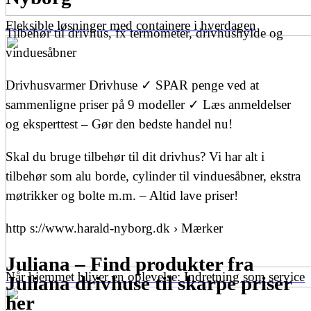
Fleksible løsninger med containere i hverdagen
Tilbehør til drivhus, fx termometer, drivhushylde og
vinduesåbner
Drivhusvarmer Drivhuse ✓ SPAR penge ved at
sammenligne priser på 9 modeller ✓ Læs anmeldelser
og eksperttest – Gør den bedste handel nu!
Skal du bruge tilbehør til dit drivhus? Vi har alt i
tilbehør som alu borde, cylinder til vinduesåbner, ekstra
møtrikker og bolte m.m. – Altid lave priser!
http s://www.harald-nyborg.dk › Mærker
Juliana – Find produkter fra
Når hjemmet bliver en oplevelse: Indretning som service
Juliana drivhuse til skarpe priser
her