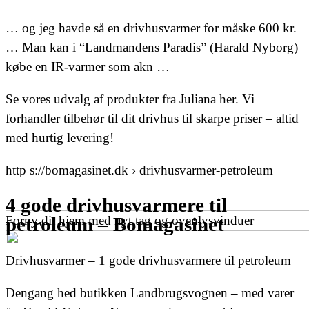
… og jeg havde så en drivhusvarmer for måske 600 kr.
… Man kan i “Landmandens Paradis” (Harald Nyborg)
købe en IR-varmer som akn …
Se vores udvalg af produkter fra Juliana her. Vi
forhandler tilbehør til dit drivhus til skarpe priser – altid
med hurtig levering!
http s://bomagasinet.dk › drivhusvarmer-petroleum
4 gode drivhusvarmere til
Forny dit hjem med nyt tag og ovenlysvinduer
petroleum – Bomagasinet
Drivhusvarmer – 1 gode drivhusvarmere til petroleum
Dengang hed butikken Landbrugsvognen – med varer