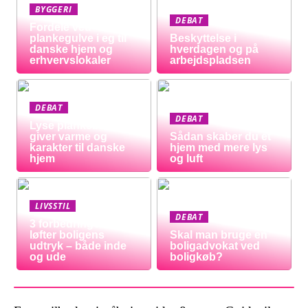
BYGGERI
DEBAT
Fordele ved
plankegulve i eg til
Beskyttelse i
danske hjem og
hverdagen og på
erhvervslokaler
arbejdspladsen
DEBAT
DEBAT
Lyse plankeborde
giver varme og
Sådan skaber du et
karakter til danske
hjem med mere lys
hjem
og luft
LIVSSTIL
DEBAT
3 forbedringer der
løfter boligens
Skal man bruge en
udtryk – både inde
boligadvokat ved
og ude
boligkøb?