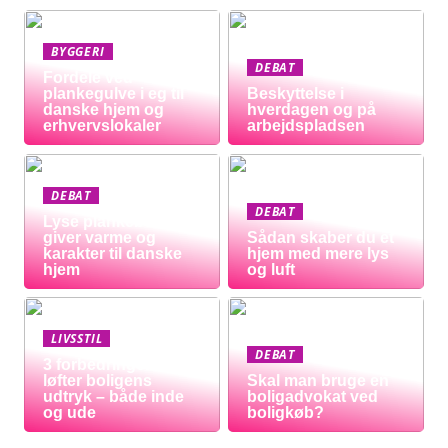
BYGGERI
DEBAT
Fordele ved
plankegulve i eg til
Beskyttelse i
danske hjem og
hverdagen og på
erhvervslokaler
arbejdspladsen
DEBAT
DEBAT
Lyse plankeborde
giver varme og
Sådan skaber du et
karakter til danske
hjem med mere lys
hjem
og luft
LIVSSTIL
DEBAT
3 forbedringer der
løfter boligens
Skal man bruge en
udtryk – både inde
boligadvokat ved
og ude
boligkøb?